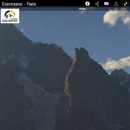
Courmayeur - Youla
NNW